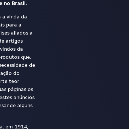
 no Brasil.
 a vinda da
ís para a
aíses aliados
a
e artigos
 vindos da
rodutos que
,
 necessidade de
iação do
orte teor
uas páginas os
 estes anúncios
esar de alguns
ca, em 1914,