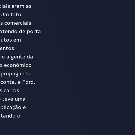
ciais eram as
. Um fato
e
s
comercia
is
aten
do
de porta
dutos em
entos
de a gente da
io econômico
e propaganda.
conta, a Ford,
s carros
s teve uma
ublicação e
ntando o