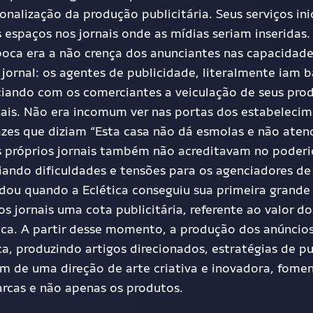
onalização da produção publicitária. Seus serviços ini
 espaços nos jornais onde as mídias seriam inseridas
poca era a não crença dos anunciantes na
s
capacidad
jornal: os agentes de publicidade, literalmente
iam
b
iando com os comerciantes a veiculação de seus pro
nais. Não era incomum ver nas porta
s
dos estabelecim
azes que diziam “Esta casa não dá esmolas e não aten
Os próprios jornais também não acreditavam no poder
riando dificuldades e tensões para os agenciadores d
dou quando a Eclética conseguiu sua primeira grande 
os jornais uma cota publicitária, referente ao valor do
ca. A partir desse momento, a produção dos anúncio
a, produzindo artigos direcionados, estratégias de p
lém de uma direção de arte criativa e inovadora, fome
cas e não apenas os produtos.