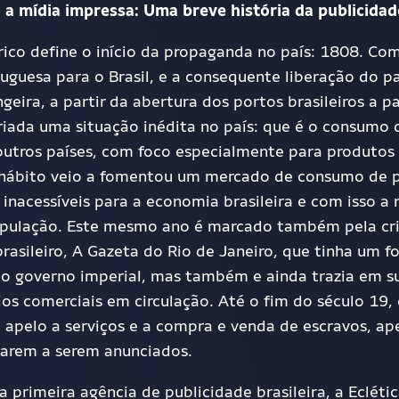
 a mídia impressa:
Uma breve história da publicidade
ico define o início da propaganda no país: 1808. Com
tuguesa para o Brasil, e a consequente liberação do pa
eira, a partir da abertura dos portos brasileiros a p
riada uma situação inédita no país
:
que é
o consumo d
utros países, com foco especialmente para produtos
 hábito
veio a
foment
ou
um mercado de consumo de p
inacessíveis para a economia brasileira e com isso a
opulação. Este mesmo ano é m
a
rcado também pela cr
brasileiro, A Gazeta do Rio de Janeiro, que tinha um f
o governo imperial,
mas também
e ainda
trazia em s
os comerciais em circulação. Até o fim do século 19,
 apelo a serviços e a compra e venda de escravos, ap
arem a ser
em
anunciados.
 primeira agência de publicidade brasileira, a Ecléti