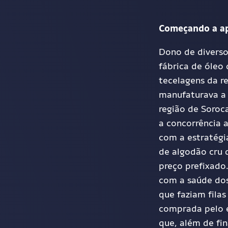
Começando a a
Dono de divers
fábrica de óleo 
tecelagens da r
manufatura
va
a 
região de Soroc
a concorrência 
com a estratégia
de algodão cru 
preço prefixad
com a saúde dos
que faziam fila
comprada pelo e
que, além de fi