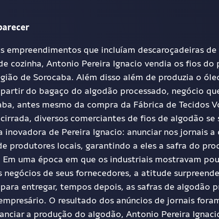
parecer
os empreendimentos que incluíam descaroçadeiras de
de cozinha, Antonio Pereira Ignacio vendia os fios do
egião de Sorocaba. Além disso
além de
produzia o óle
partir do bagaço do algodão processado, negócio qu
aba, antes mesmo da compra da Fábrica de Tecidos 
acirrada, diversos comerciantes de fios de algodão s
 inovadora de Pereira Ignacio: anunciar nos jornais a
de produtores locais, garantindo a eles a safra do pr
o. Em uma época em que os industriais mostravam po
 negócios de seus fornecedores, a atitude surpreend
s para entregar, tempos depois, as safras de algodão 
mpresário. O resultado dos anúncios de jornais foram
nanciar a produção do algodão, Antonio Pereira Ignaci