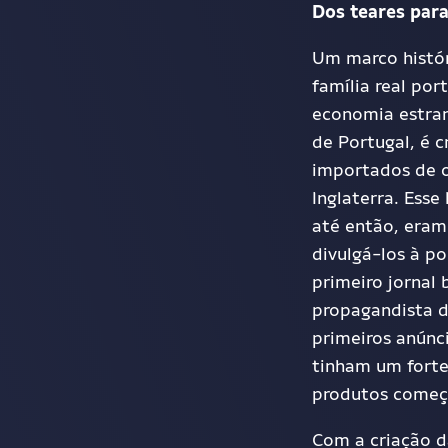
Dos teares para
Um marco histór
família real por
economia estrang
de Portugal, é c
importados de o
Inglaterra. Esse
até então
,
eram 
divulg
á
-los à p
primeiro jornal 
propagandista d
primeiros anúnci
tinham um forte
produtos começ
Com a criação da