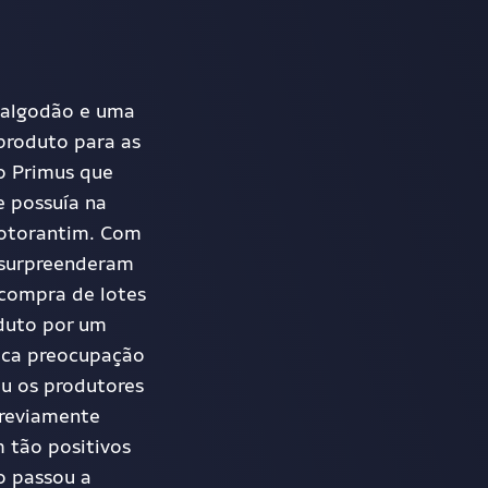
 algodão e uma
 produto para as
o Primus
que
e possuía na
Votorantim. Com
e surpreenderam
 compra de lotes
oduto por um
uca preocupação
eu os produtores
previamente
 tão positivos
o passou a