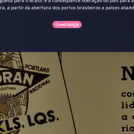
guesa para o Brasil, e a consequente liberação do país para
ra, a partir da abertura dos portos brasileiros a países aliado
Governança